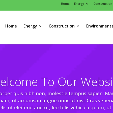
Home
Energy
Construction
Home
Energy
Construction
Environmenta
elcome To Our Websi
rper quis nibh non, molestie tempus sapien. Mauri
 quam, ut accumsan augue nunc at nisl. Cras venena
felis ut eleifend auctor, leo felis vehicula quam, 