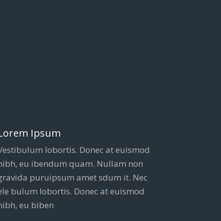
Lorem Ipsum
Vestibulum lobortis. Donec at euismod
nibh, eu ibendum quam. Nullam non
gravida puruipsum amet sdum it. Nec
ele bulum lobortis. Donec at euismod
nibh, eu biben