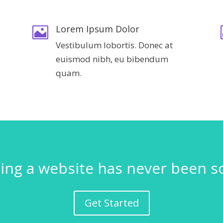
Lorem Ipsum Dolor

Vestibulum lobortis. Donec at
euismod nibh, eu bibendum
quam.
ding a website has never been so
Get Started