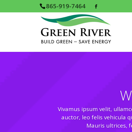
865-919-7464
W
Vivamus ipsum velit, ullamco
auctor, leo felis vehicula
Mauris ultrices, 