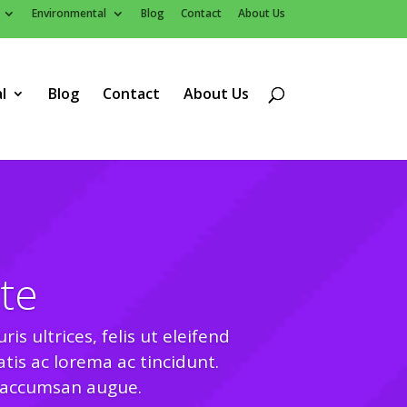
Environmental
Blog
Contact
About Us
l
Blog
Contact
About Us
te
s ultrices, felis ut eleifend
tis ac lorema ac tincidunt.
ut accumsan augue.